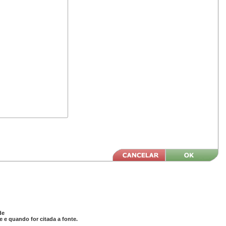
de
 e quando for citada a fonte.