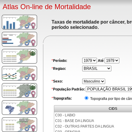
Atlas On-line de Mortalidade
Taxas de mortalidade por câncer, br
período selecionado.
*
Período:
Até
*
Regiao:
*
Sexo:
*
População Padrão:
*
Topografia:
Topografia por tipo de cân
CIDS
C00 - LABIO
C01 - BASE DA LINGUA
C02 - OUTRAS PARTES DA LINGUA