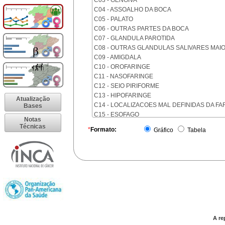
C03 - GENGIVA
C04 - ASSOALHO DA BOCA
C05 - PALATO
C06 - OUTRAS PARTES DA BOCA
C07 - GLANDULA PAROTIDA
C08 - OUTRAS GLANDULAS SALIVARES MAI
C09 - AMIGDALA
C10 - OROFARINGE
C11 - NASOFARINGE
C12 - SEIO PIRIFORME
C13 - HIPOFARINGE
Atualização
C14 - LOCALIZACOES MAL DEFINIDAS DA FA
Bases
C15 - ESOFAGO
Notas
C16 - ESTOMAGO
Técnicas
*
Formato:
Gráfico
Tabela
C17 - INTESTINO DELGADO
C18 - COLON
C19 - JUNCAO RETOSSIGMOIDE
C20 - RETO
C21 - ANUS E CANAL ANAL
C22 - FIGADO E VIAS BILIARES INTRA-HEPAT
C23 - VESICULA BILIAR
C24 - OUTRAS PARTES DAS VIAS BILIARES
C25 - PANCREAS
A re
C26 - LOCALIZACOES MAL DEFINIDAS NO A