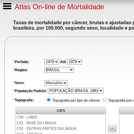
Atlas On-line de Mortalidade
Taxas de mortalidade por câncer, brutas e ajustadas
brasileira, por 100.000, segundo sexo, localidade e p
*
Período:
Até
*
Regiao:
*
Sexo:
*
População Padrão:
*
Topografia:
Topografia por tipo de câncer
Topografia por 
CIDS
C00 - LABIO
C01 - BASE DA LINGUA
C02 - OUTRAS PARTES DA LINGUA