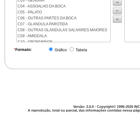
C03 - GENGIVA
C04 - ASSOALHO DA BOCA
C05 - PALATO
C06 - OUTRAS PARTES DA BOCA
C07 - GLANDULA PAROTIDA
C08 - OUTRAS GLANDULAS SALIVARES MAIORES
C09 - AMIGDALA
C10 - OROFARINGE
C11 - NASOFARINGE
*
Formato:
Gráfico
Tabela
C12 - SEIO PIRIFORME
C13 - HIPOFARINGE
C14 - LOCALIZACOES MAL DEFINIDAS DA FARINGE
C15 - ESOFAGO
C16 - ESTOMAGO
C17 - INTESTINO DELGADO
C18 - COLON
C19 - JUNCAO RETOSSIGMOIDE
C20 - RETO
Versão: 2.0.0 - Copyright© 1996-2026 INC
C21 - ANUS E CANAL ANAL
A reprodução, total ou parcial, das informações contidas nessa pági
C22 - FIGADO E VIAS BILIARES INTRA-HEPATICAS
C23 - VESICULA BILIAR
C24 - OUTRAS PARTES DAS VIAS BILIARES
C25 - PANCREAS
C26 - LOCALIZACOES MAL DEFINIDAS NO