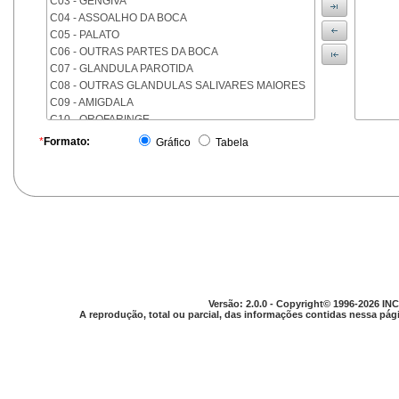
C03 - GENGIVA
C04 - ASSOALHO DA BOCA
C05 - PALATO
C06 - OUTRAS PARTES DA BOCA
C07 - GLANDULA PAROTIDA
C08 - OUTRAS GLANDULAS SALIVARES MAIORES
C09 - AMIGDALA
C10 - OROFARINGE
C11 - NASOFARINGE
*
Formato:
Gráfico
Tabela
C12 - SEIO PIRIFORME
C13 - HIPOFARINGE
C14 - LOCALIZACOES MAL DEFINIDAS DA FARINGE
C15 - ESOFAGO
C16 - ESTOMAGO
C17 - INTESTINO DELGADO
C18 - COLON
C19 - JUNCAO RETOSSIGMOIDE
C20 - RETO
Versão: 2.0.0 - Copyright© 1996-2026 INC
C21 - ANUS E CANAL ANAL
A reprodução, total ou parcial, das informações contidas nessa pági
C22 - FIGADO E VIAS BILIARES INTRA-HEPATICAS
C23 - VESICULA BILIAR
C24 - OUTRAS PARTES DAS VIAS BILIARES
C25 - PANCREAS
C26 - LOCALIZACOES MAL DEFINIDAS NO