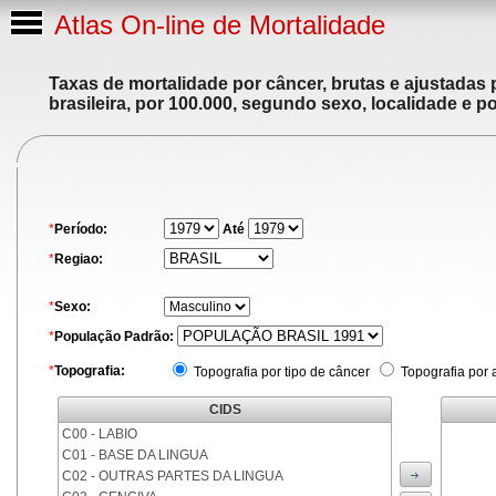
Atlas On-line de Mortalidade
Taxas de mortalidade por câncer, brutas e ajustadas
brasileira, por 100.000, segundo sexo, localidade e p
*
Período:
Até
*
Regiao:
*
Sexo:
*
População Padrão:
*
Topografia:
Topografia por tipo de câncer
Topografia por 
CIDS
C00 - LABIO
C01 - BASE DA LINGUA
C02 - OUTRAS PARTES DA LINGUA