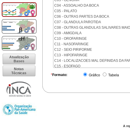
C03 - GENGIVA
C04 - ASSOALHO DA BOCA
C05 - PALATO
C06 - OUTRAS PARTES DA BOCA
C07 - GLANDULA PAROTIDA
C08 - OUTRAS GLANDULAS SALIVARES MAI
C09 - AMIGDALA
C10 - OROFARINGE
C11 - NASOFARINGE
C12 - SEIO PIRIFORME
C13 - HIPOFARINGE
Atualização
C14 - LOCALIZACOES MAL DEFINIDAS DA FA
Bases
C15 - ESOFAGO
Notas
C16 - ESTOMAGO
Técnicas
*
Formato:
Gráfico
Tabela
C17 - INTESTINO DELGADO
C18 - COLON
C19 - JUNCAO RETOSSIGMOIDE
C20 - RETO
C21 - ANUS E CANAL ANAL
C22 - FIGADO E VIAS BILIARES INTRA-HEPAT
C23 - VESICULA BILIAR
C24 - OUTRAS PARTES DAS VIAS BILIARES
C25 - PANCREAS
A re
C26 - LOCALIZACOES MAL DEFINIDAS NO A