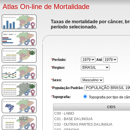
Atlas On-line de Mortalidade
Taxas de mortalidade por câncer, br
período selecionado.
*
Período:
Até
*
Regiao:
*
Sexo:
*
População Padrão:
*
Topografia:
Topografia por tipo de cân
CIDS
C00 - LABIO
C01 - BASE DA LINGUA
C02 - OUTRAS PARTES DA LINGUA