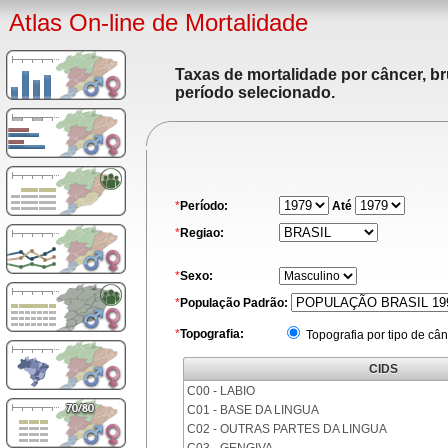
Atlas On-line de Mortalidade
Taxas de mortalidade por câncer, br
período selecionado.
*
Período:
Até
*
Regiao:
*
Sexo:
*
População Padrão:
*
Topografia:
Topografia por tipo de cân
CIDS
C00 - LABIO
C01 - BASE DA LINGUA
C02 - OUTRAS PARTES DA LINGUA