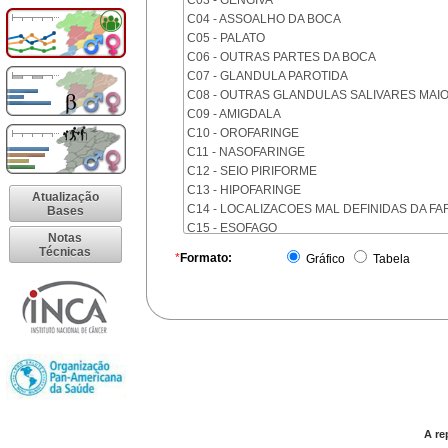
C03 - GENGIVA
C04 - ASSOALHO DA BOCA
C05 - PALATO
C06 - OUTRAS PARTES DA BOCA
C07 - GLANDULA PAROTIDA
C08 - OUTRAS GLANDULAS SALIVARES MAI
C09 - AMIGDALA
C10 - OROFARINGE
C11 - NASOFARINGE
C12 - SEIO PIRIFORME
C13 - HIPOFARINGE
Atualização
C14 - LOCALIZACOES MAL DEFINIDAS DA FA
Bases
C15 - ESOFAGO
Notas
C16 - ESTOMAGO
Técnicas
*
Formato:
Gráfico
Tabela
C17 - INTESTINO DELGADO
C18 - COLON
C19 - JUNCAO RETOSSIGMOIDE
C20 - RETO
C21 - ANUS E CANAL ANAL
C22 - FIGADO E VIAS BILIARES INTRA-HEPAT
C23 - VESICULA BILIAR
C24 - OUTRAS PARTES DAS VIAS BILIARES
C25 - PANCREAS
A re
C26 - LOCALIZACOES MAL DEFINIDAS NO A