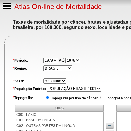
Atlas On-line de Mortalidade
Taxas de mortalidade por câncer, brutas e ajustadas
brasileira, por 100.000, segundo sexo, localidade e p
*
Período:
Até
*
Regiao:
*
Sexo:
*
População Padrão:
*
Topografia:
Topografia por tipo de câncer
Topografia por 
CIDS
C00 - LABIO
C01 - BASE DA LINGUA
C02 - OUTRAS PARTES DA LINGUA