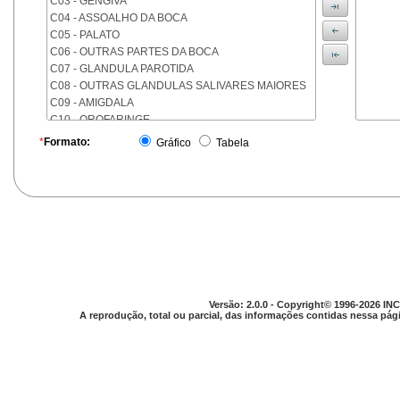
C03 - GENGIVA
C04 - ASSOALHO DA BOCA
C05 - PALATO
C06 - OUTRAS PARTES DA BOCA
C07 - GLANDULA PAROTIDA
C08 - OUTRAS GLANDULAS SALIVARES MAIORES
C09 - AMIGDALA
C10 - OROFARINGE
C11 - NASOFARINGE
*
Formato:
Gráfico
Tabela
C12 - SEIO PIRIFORME
C13 - HIPOFARINGE
C14 - LOCALIZACOES MAL DEFINIDAS DA FARINGE
C15 - ESOFAGO
C16 - ESTOMAGO
C17 - INTESTINO DELGADO
C18 - COLON
C19 - JUNCAO RETOSSIGMOIDE
C20 - RETO
Versão: 2.0.0 - Copyright© 1996-2026 INC
C21 - ANUS E CANAL ANAL
A reprodução, total ou parcial, das informações contidas nessa pági
C22 - FIGADO E VIAS BILIARES INTRA-HEPATICAS
C23 - VESICULA BILIAR
C24 - OUTRAS PARTES DAS VIAS BILIARES
C25 - PANCREAS
C26 - LOCALIZACOES MAL DEFINIDAS NO