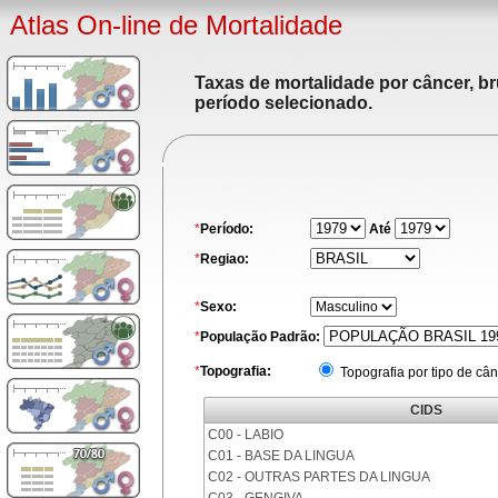
Atlas On-line de Mortalidade
Taxas de mortalidade por câncer, br
período selecionado.
*
Período:
Até
*
Regiao:
*
Sexo:
*
População Padrão:
*
Topografia:
Topografia por tipo de cân
CIDS
C00 - LABIO
C01 - BASE DA LINGUA
C02 - OUTRAS PARTES DA LINGUA