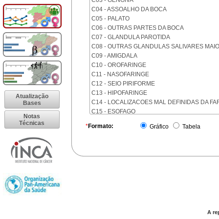
C03 - GENGIVA
C04 - ASSOALHO DA BOCA
C05 - PALATO
C06 - OUTRAS PARTES DA BOCA
C07 - GLANDULA PAROTIDA
C08 - OUTRAS GLANDULAS SALIVARES MAI
C09 - AMIGDALA
C10 - OROFARINGE
C11 - NASOFARINGE
C12 - SEIO PIRIFORME
C13 - HIPOFARINGE
Atualização
C14 - LOCALIZACOES MAL DEFINIDAS DA FA
Bases
C15 - ESOFAGO
Notas
C16 - ESTOMAGO
Técnicas
*
Formato:
Gráfico
Tabela
C17 - INTESTINO DELGADO
C18 - COLON
C19 - JUNCAO RETOSSIGMOIDE
C20 - RETO
C21 - ANUS E CANAL ANAL
C22 - FIGADO E VIAS BILIARES INTRA-HEPAT
C23 - VESICULA BILIAR
C24 - OUTRAS PARTES DAS VIAS BILIARES
C25 - PANCREAS
A re
C26 - LOCALIZACOES MAL DEFINIDAS NO A