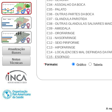
C03 - GENGIVA
C04 - ASSOALHO DA BOCA
C05 - PALATO
C06 - OUTRAS PARTES DA BOCA
C07 - GLANDULA PAROTIDA
C08 - OUTRAS GLANDULAS SALIVARES MAI
C09 - AMIGDALA
C10 - OROFARINGE
C11 - NASOFARINGE
C12 - SEIO PIRIFORME
C13 - HIPOFARINGE
Atualização
C14 - LOCALIZACOES MAL DEFINIDAS DA FA
Bases
C15 - ESOFAGO
Notas
C16 - ESTOMAGO
Técnicas
*
Formato:
Gráfico
Tabela
C17 - INTESTINO DELGADO
C18 - COLON
C19 - JUNCAO RETOSSIGMOIDE
C20 - RETO
C21 - ANUS E CANAL ANAL
C22 - FIGADO E VIAS BILIARES INTRA-HEPAT
C23 - VESICULA BILIAR
C24 - OUTRAS PARTES DAS VIAS BILIARES
C25 - PANCREAS
A re
C26 - LOCALIZACOES MAL DEFINIDAS NO A