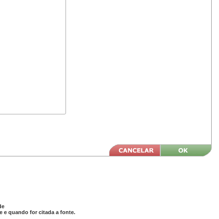
de
 e quando for citada a fonte.