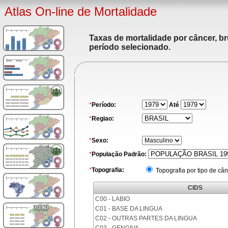
Atlas On-line de Mortalidade
Taxas de mortalidade por câncer, br
período selecionado.
*
Período:
Até
*
Regiao:
*
Sexo:
*
População Padrão:
*
Topografia:
Topografia por tipo de cân
CIDS
C00 - LABIO
C01 - BASE DA LINGUA
C02 - OUTRAS PARTES DA LINGUA