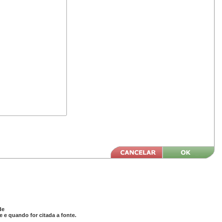
de
 e quando for citada a fonte.