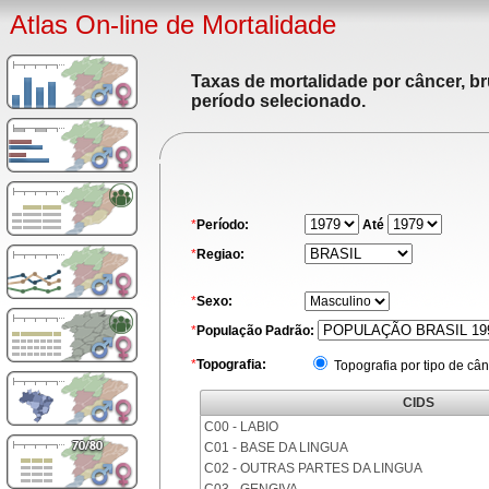
Atlas On-line de Mortalidade
Taxas de mortalidade por câncer, br
período selecionado.
*
Período:
Até
*
Regiao:
*
Sexo:
*
População Padrão:
*
Topografia:
Topografia por tipo de cân
CIDS
C00 - LABIO
C01 - BASE DA LINGUA
C02 - OUTRAS PARTES DA LINGUA