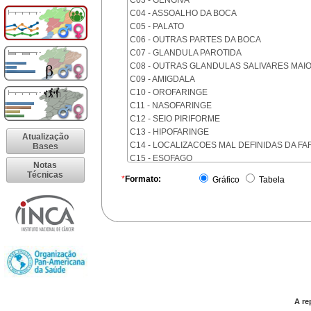
C03 - GENGIVA
C04 - ASSOALHO DA BOCA
C05 - PALATO
C06 - OUTRAS PARTES DA BOCA
C07 - GLANDULA PAROTIDA
C08 - OUTRAS GLANDULAS SALIVARES MAI
C09 - AMIGDALA
C10 - OROFARINGE
C11 - NASOFARINGE
C12 - SEIO PIRIFORME
C13 - HIPOFARINGE
Atualização
C14 - LOCALIZACOES MAL DEFINIDAS DA FA
Bases
C15 - ESOFAGO
Notas
C16 - ESTOMAGO
Técnicas
*
Formato:
Gráfico
Tabela
C17 - INTESTINO DELGADO
C18 - COLON
C19 - JUNCAO RETOSSIGMOIDE
C20 - RETO
C21 - ANUS E CANAL ANAL
C22 - FIGADO E VIAS BILIARES INTRA-HEPAT
C23 - VESICULA BILIAR
C24 - OUTRAS PARTES DAS VIAS BILIARES
C25 - PANCREAS
A re
C26 - LOCALIZACOES MAL DEFINIDAS NO A