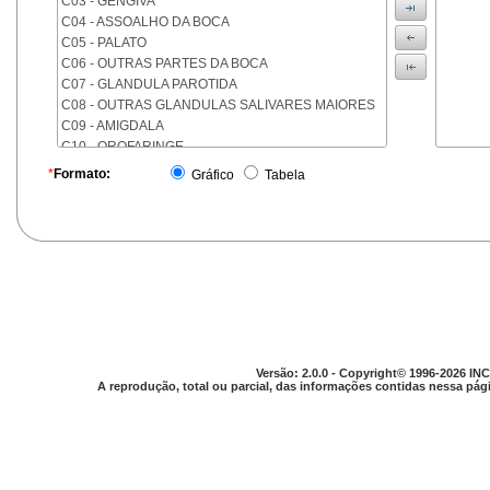
C03 - GENGIVA
C04 - ASSOALHO DA BOCA
C05 - PALATO
C06 - OUTRAS PARTES DA BOCA
C07 - GLANDULA PAROTIDA
C08 - OUTRAS GLANDULAS SALIVARES MAIORES
C09 - AMIGDALA
C10 - OROFARINGE
C11 - NASOFARINGE
*
Formato:
Gráfico
Tabela
C12 - SEIO PIRIFORME
C13 - HIPOFARINGE
C14 - LOCALIZACOES MAL DEFINIDAS DA FARINGE
C15 - ESOFAGO
C16 - ESTOMAGO
C17 - INTESTINO DELGADO
C18 - COLON
C19 - JUNCAO RETOSSIGMOIDE
C20 - RETO
Versão: 2.0.0 - Copyright© 1996-2026 INC
C21 - ANUS E CANAL ANAL
A reprodução, total ou parcial, das informações contidas nessa pági
C22 - FIGADO E VIAS BILIARES INTRA-HEPATICAS
C23 - VESICULA BILIAR
C24 - OUTRAS PARTES DAS VIAS BILIARES
C25 - PANCREAS
C26 - LOCALIZACOES MAL DEFINIDAS NO