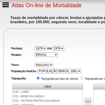
Atlas On-line de Mortalidade
Taxas de mortalidade por câncer, brutas e ajustadas
brasileira, por 100.000, segundo sexo, localidade e p
*
Período:
Até
*
Regiao:
*
Sexo:
*
População Padrão:
*
Topografia:
Topografia por tipo de câncer
Topografia por 
CIDS
C00 - LABIO
C01 - BASE DA LINGUA
C02 - OUTRAS PARTES DA LINGUA