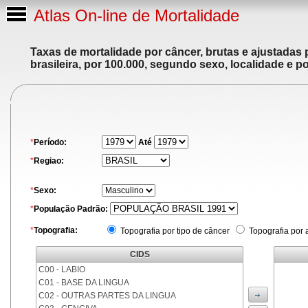
Atlas On-line de Mortalidade
Taxas de mortalidade por câncer, brutas e ajustadas
brasileira, por 100.000, segundo sexo, localidade e p
*
Período:
Até
*
Regiao:
*
Sexo:
*
População Padrão:
*
Topografia:
Topografia por tipo de câncer
Topografia por 
CIDS
C00 - LABIO
C01 - BASE DA LINGUA
C02 - OUTRAS PARTES DA LINGUA