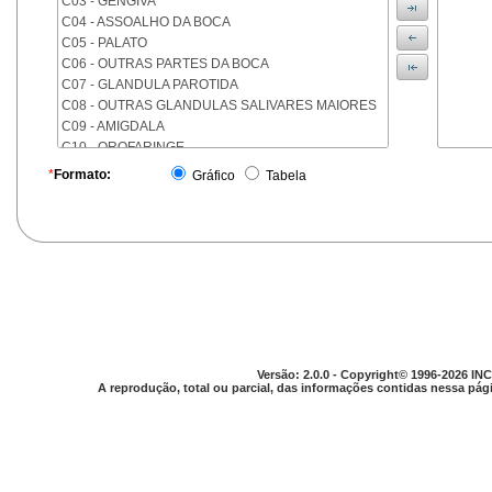
C03 - GENGIVA
C04 - ASSOALHO DA BOCA
C05 - PALATO
C06 - OUTRAS PARTES DA BOCA
C07 - GLANDULA PAROTIDA
C08 - OUTRAS GLANDULAS SALIVARES MAIORES
C09 - AMIGDALA
C10 - OROFARINGE
C11 - NASOFARINGE
*
Formato:
Gráfico
Tabela
C12 - SEIO PIRIFORME
C13 - HIPOFARINGE
C14 - LOCALIZACOES MAL DEFINIDAS DA FARINGE
C15 - ESOFAGO
C16 - ESTOMAGO
C17 - INTESTINO DELGADO
C18 - COLON
C19 - JUNCAO RETOSSIGMOIDE
C20 - RETO
Versão: 2.0.0 - Copyright© 1996-2026 INC
C21 - ANUS E CANAL ANAL
A reprodução, total ou parcial, das informações contidas nessa pági
C22 - FIGADO E VIAS BILIARES INTRA-HEPATICAS
C23 - VESICULA BILIAR
C24 - OUTRAS PARTES DAS VIAS BILIARES
C25 - PANCREAS
C26 - LOCALIZACOES MAL DEFINIDAS NO