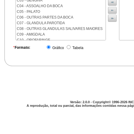
C03 - GENGIVA
C04 - ASSOALHO DA BOCA
C05 - PALATO
C06 - OUTRAS PARTES DA BOCA
C07 - GLANDULA PAROTIDA
C08 - OUTRAS GLANDULAS SALIVARES MAIORES
C09 - AMIGDALA
C10 - OROFARINGE
C11 - NASOFARINGE
*
Formato:
Gráfico
Tabela
C12 - SEIO PIRIFORME
C13 - HIPOFARINGE
C14 - LOCALIZACOES MAL DEFINIDAS DA FARINGE
C15 - ESOFAGO
C16 - ESTOMAGO
C17 - INTESTINO DELGADO
C18 - COLON
C19 - JUNCAO RETOSSIGMOIDE
C20 - RETO
Versão: 2.0.0 - Copyright© 1996-2026 INC
C21 - ANUS E CANAL ANAL
A reprodução, total ou parcial, das informações contidas nessa pági
C22 - FIGADO E VIAS BILIARES INTRA-HEPATICAS
C23 - VESICULA BILIAR
C24 - OUTRAS PARTES DAS VIAS BILIARES
C25 - PANCREAS
C26 - LOCALIZACOES MAL DEFINIDAS NO