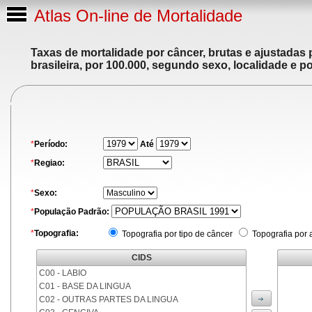
Atlas On-line de Mortalidade
Taxas de mortalidade por câncer, brutas e ajustadas
brasileira, por 100.000, segundo sexo, localidade e p
*
Período:
Até
*
Regiao:
*
Sexo:
*
População Padrão:
*
Topografia:
Topografia por tipo de câncer
Topografia por 
CIDS
C00 - LABIO
C01 - BASE DA LINGUA
C02 - OUTRAS PARTES DA LINGUA