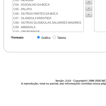
C03 - GENGIVA
C04 - ASSOALHO DA BOCA
C05 - PALATO
C06 - OUTRAS PARTES DA BOCA
C07 - GLANDULA PAROTIDA
C08 - OUTRAS GLANDULAS SALIVARES MAIORES
C09 - AMIGDALA
C10 - OROFARINGE
C11 - NASOFARINGE
*
Formato:
Gráfico
Tabela
C12 - SEIO PIRIFORME
C13 - HIPOFARINGE
C14 - LOCALIZACOES MAL DEFINIDAS DA FARINGE
C15 - ESOFAGO
C16 - ESTOMAGO
C17 - INTESTINO DELGADO
C18 - COLON
C19 - JUNCAO RETOSSIGMOIDE
C20 - RETO
Versão: 2.0.0 - Copyright© 1996-2026 INC
C21 - ANUS E CANAL ANAL
A reprodução, total ou parcial, das informações contidas nessa pági
C22 - FIGADO E VIAS BILIARES INTRA-HEPATICAS
C23 - VESICULA BILIAR
C24 - OUTRAS PARTES DAS VIAS BILIARES
C25 - PANCREAS
C26 - LOCALIZACOES MAL DEFINIDAS NO