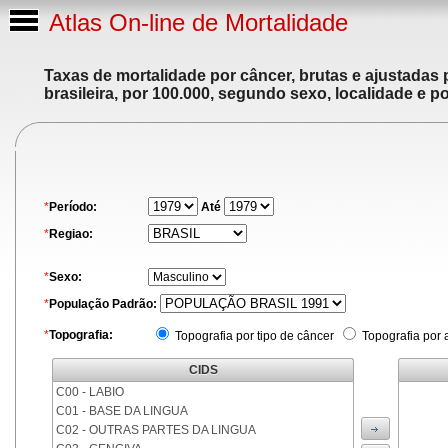
Atlas On-line de Mortalidade
Taxas de mortalidade por câncer, brutas e ajustadas
brasileira, por 100.000, segundo sexo, localidade e p
*
Período:
Até
*
Regiao:
*
Sexo:
*
População Padrão:
*
Topografia:
Topografia por tipo de câncer
Topografia por 
CIDS
C00 - LABIO
C01 - BASE DA LINGUA
C02 - OUTRAS PARTES DA LINGUA