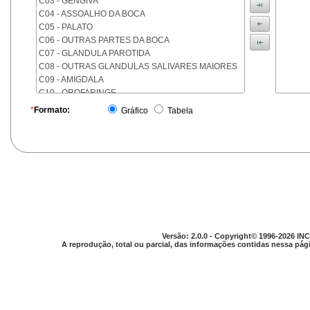
C03 - GENGIVA
C04 - ASSOALHO DA BOCA
C05 - PALATO
C06 - OUTRAS PARTES DA BOCA
C07 - GLANDULA PAROTIDA
C08 - OUTRAS GLANDULAS SALIVARES MAIORES
C09 - AMIGDALA
C10 - OROFARINGE
C11 - NASOFARINGE
*
Formato:
Gráfico
Tabela
C12 - SEIO PIRIFORME
C13 - HIPOFARINGE
C14 - LOCALIZACOES MAL DEFINIDAS DA FARINGE
C15 - ESOFAGO
C16 - ESTOMAGO
C17 - INTESTINO DELGADO
C18 - COLON
C19 - JUNCAO RETOSSIGMOIDE
C20 - RETO
Versão: 2.0.0 - Copyright© 1996-2026 INC
C21 - ANUS E CANAL ANAL
A reprodução, total ou parcial, das informações contidas nessa pági
C22 - FIGADO E VIAS BILIARES INTRA-HEPATICAS
C23 - VESICULA BILIAR
C24 - OUTRAS PARTES DAS VIAS BILIARES
C25 - PANCREAS
C26 - LOCALIZACOES MAL DEFINIDAS NO