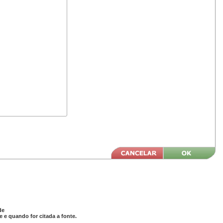
de
 e quando for citada a fonte.