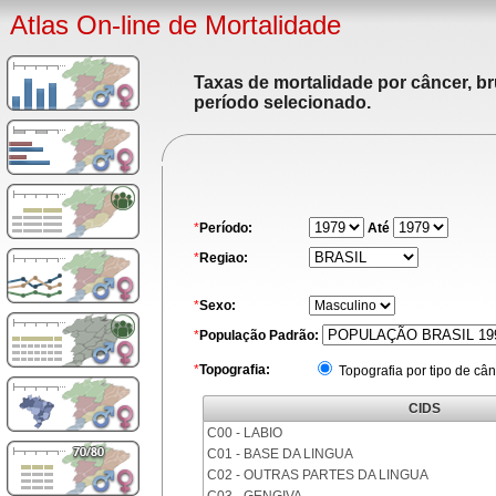
Atlas On-line de Mortalidade
Taxas de mortalidade por câncer, br
período selecionado.
*
Período:
Até
*
Regiao:
*
Sexo:
*
População Padrão:
*
Topografia:
Topografia por tipo de cân
CIDS
C00 - LABIO
C01 - BASE DA LINGUA
C02 - OUTRAS PARTES DA LINGUA