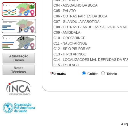
C03 - GENGIVA
C04 - ASSOALHO DA BOCA
C05 - PALATO
C06 - OUTRAS PARTES DA BOCA
C07 - GLANDULA PAROTIDA
C08 - OUTRAS GLANDULAS SALIVARES MAI
C09 - AMIGDALA
C10 - OROFARINGE
C11 - NASOFARINGE
C12 - SEIO PIRIFORME
C13 - HIPOFARINGE
Atualização
C14 - LOCALIZACOES MAL DEFINIDAS DA FA
Bases
C15 - ESOFAGO
Notas
C16 - ESTOMAGO
Técnicas
*
Formato:
Gráfico
Tabela
C17 - INTESTINO DELGADO
C18 - COLON
C19 - JUNCAO RETOSSIGMOIDE
C20 - RETO
C21 - ANUS E CANAL ANAL
C22 - FIGADO E VIAS BILIARES INTRA-HEPAT
C23 - VESICULA BILIAR
C24 - OUTRAS PARTES DAS VIAS BILIARES
C25 - PANCREAS
A re
C26 - LOCALIZACOES MAL DEFINIDAS NO A