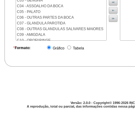
C03 - GENGIVA
C04 - ASSOALHO DA BOCA
C05 - PALATO
C06 - OUTRAS PARTES DA BOCA
C07 - GLANDULA PAROTIDA
C08 - OUTRAS GLANDULAS SALIVARES MAIORES
C09 - AMIGDALA
C10 - OROFARINGE
C11 - NASOFARINGE
*
Formato:
Gráfico
Tabela
C12 - SEIO PIRIFORME
C13 - HIPOFARINGE
C14 - LOCALIZACOES MAL DEFINIDAS DA FARINGE
C15 - ESOFAGO
C16 - ESTOMAGO
C17 - INTESTINO DELGADO
C18 - COLON
C19 - JUNCAO RETOSSIGMOIDE
C20 - RETO
Versão: 2.0.0 - Copyright© 1996-2026 INC
C21 - ANUS E CANAL ANAL
A reprodução, total ou parcial, das informações contidas nessa pági
C22 - FIGADO E VIAS BILIARES INTRA-HEPATICAS
C23 - VESICULA BILIAR
C24 - OUTRAS PARTES DAS VIAS BILIARES
C25 - PANCREAS
C26 - LOCALIZACOES MAL DEFINIDAS NO