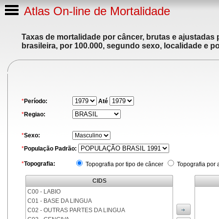
Atlas On-line de Mortalidade
Taxas de mortalidade por câncer, brutas e ajustadas
brasileira, por 100.000, segundo sexo, localidade e p
*
Período:
Até
*
Regiao:
*
Sexo:
*
População Padrão:
*
Topografia:
Topografia por tipo de câncer
Topografia por 
CIDS
C00 - LABIO
C01 - BASE DA LINGUA
C02 - OUTRAS PARTES DA LINGUA