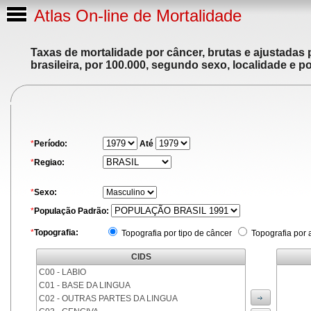
Atlas On-line de Mortalidade
Taxas de mortalidade por câncer, brutas e ajustadas
brasileira, por 100.000, segundo sexo, localidade e p
*
Período:
Até
*
Regiao:
*
Sexo:
*
População Padrão:
*
Topografia:
Topografia por tipo de câncer
Topografia por 
CIDS
C00 - LABIO
C01 - BASE DA LINGUA
C02 - OUTRAS PARTES DA LINGUA