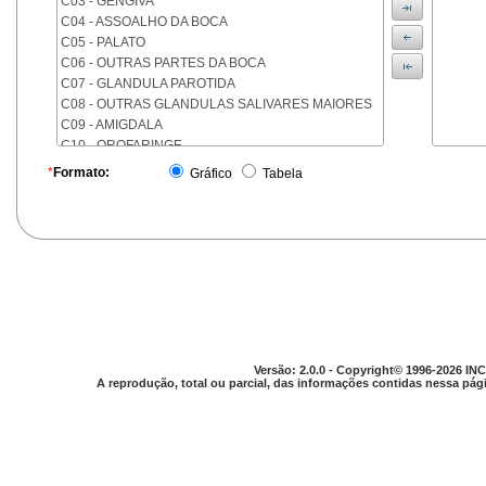
C03 - GENGIVA
C04 - ASSOALHO DA BOCA
C05 - PALATO
C06 - OUTRAS PARTES DA BOCA
C07 - GLANDULA PAROTIDA
C08 - OUTRAS GLANDULAS SALIVARES MAIORES
C09 - AMIGDALA
C10 - OROFARINGE
C11 - NASOFARINGE
*
Formato:
Gráfico
Tabela
C12 - SEIO PIRIFORME
C13 - HIPOFARINGE
C14 - LOCALIZACOES MAL DEFINIDAS DA FARINGE
C15 - ESOFAGO
C16 - ESTOMAGO
C17 - INTESTINO DELGADO
C18 - COLON
C19 - JUNCAO RETOSSIGMOIDE
C20 - RETO
Versão: 2.0.0 - Copyright© 1996-2026 INC
C21 - ANUS E CANAL ANAL
A reprodução, total ou parcial, das informações contidas nessa pági
C22 - FIGADO E VIAS BILIARES INTRA-HEPATICAS
C23 - VESICULA BILIAR
C24 - OUTRAS PARTES DAS VIAS BILIARES
C25 - PANCREAS
C26 - LOCALIZACOES MAL DEFINIDAS NO