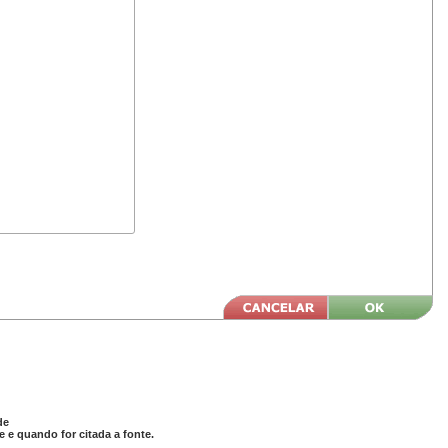
de
 e quando for citada a fonte.