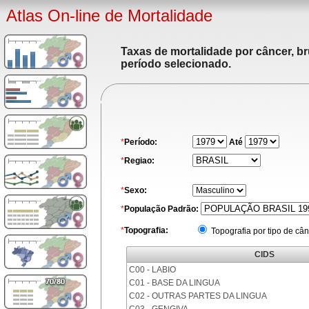
Atlas On-line de Mortalidade
Taxas de mortalidade por câncer, br
período selecionado.
*
Período:
Até
*
Regiao:
*
Sexo:
*
População Padrão:
*
Topografia:
Topografia por tipo de cân
CIDS
C00 - LABIO
C01 - BASE DA LINGUA
C02 - OUTRAS PARTES DA LINGUA