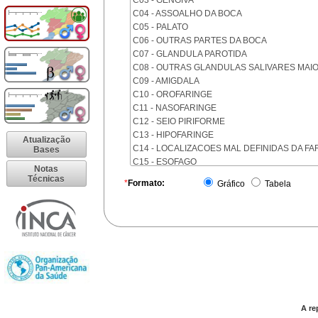
C03 - GENGIVA
C04 - ASSOALHO DA BOCA
C05 - PALATO
C06 - OUTRAS PARTES DA BOCA
C07 - GLANDULA PAROTIDA
C08 - OUTRAS GLANDULAS SALIVARES MAI
C09 - AMIGDALA
C10 - OROFARINGE
C11 - NASOFARINGE
C12 - SEIO PIRIFORME
C13 - HIPOFARINGE
Atualização
C14 - LOCALIZACOES MAL DEFINIDAS DA FA
Bases
C15 - ESOFAGO
Notas
C16 - ESTOMAGO
Técnicas
*
Formato:
Gráfico
Tabela
C17 - INTESTINO DELGADO
C18 - COLON
C19 - JUNCAO RETOSSIGMOIDE
C20 - RETO
C21 - ANUS E CANAL ANAL
C22 - FIGADO E VIAS BILIARES INTRA-HEPAT
C23 - VESICULA BILIAR
C24 - OUTRAS PARTES DAS VIAS BILIARES
C25 - PANCREAS
A re
C26 - LOCALIZACOES MAL DEFINIDAS NO A