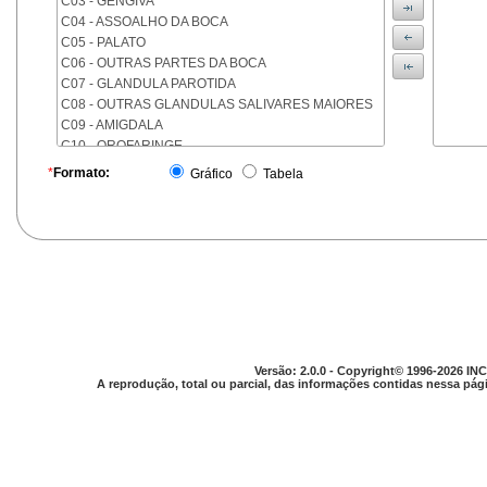
C03 - GENGIVA
C04 - ASSOALHO DA BOCA
C05 - PALATO
C06 - OUTRAS PARTES DA BOCA
C07 - GLANDULA PAROTIDA
C08 - OUTRAS GLANDULAS SALIVARES MAIORES
C09 - AMIGDALA
C10 - OROFARINGE
C11 - NASOFARINGE
*
Formato:
Gráfico
Tabela
C12 - SEIO PIRIFORME
C13 - HIPOFARINGE
C14 - LOCALIZACOES MAL DEFINIDAS DA FARINGE
C15 - ESOFAGO
C16 - ESTOMAGO
C17 - INTESTINO DELGADO
C18 - COLON
C19 - JUNCAO RETOSSIGMOIDE
C20 - RETO
Versão: 2.0.0 - Copyright© 1996-2026 INC
C21 - ANUS E CANAL ANAL
A reprodução, total ou parcial, das informações contidas nessa pági
C22 - FIGADO E VIAS BILIARES INTRA-HEPATICAS
C23 - VESICULA BILIAR
C24 - OUTRAS PARTES DAS VIAS BILIARES
C25 - PANCREAS
C26 - LOCALIZACOES MAL DEFINIDAS NO