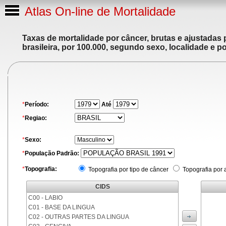
Atlas On-line de Mortalidade
Taxas de mortalidade por câncer, brutas e ajustadas
brasileira, por 100.000, segundo sexo, localidade e p
*
Período:
Até
*
Regiao:
*
Sexo:
*
População Padrão:
*
Topografia:
Topografia por tipo de câncer
Topografia por 
CIDS
C00 - LABIO
C01 - BASE DA LINGUA
C02 - OUTRAS PARTES DA LINGUA