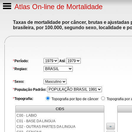
Atlas On-line de Mortalidade
Taxas de mortalidade por câncer, brutas e ajustadas
brasileira, por 100.000, segundo sexo, localidade e p
*
Período:
Até
*
Regiao:
*
Sexo:
*
População Padrão:
*
Topografia:
Topografia por tipo de câncer
Topografia por 
CIDS
C00 - LABIO
C01 - BASE DA LINGUA
C02 - OUTRAS PARTES DA LINGUA