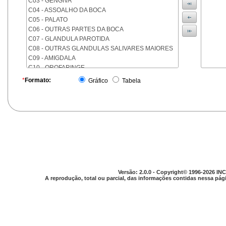
C03 - GENGIVA
C04 - ASSOALHO DA BOCA
C05 - PALATO
C06 - OUTRAS PARTES DA BOCA
C07 - GLANDULA PAROTIDA
C08 - OUTRAS GLANDULAS SALIVARES MAIORES
C09 - AMIGDALA
C10 - OROFARINGE
C11 - NASOFARINGE
*
Formato:
Gráfico
Tabela
C12 - SEIO PIRIFORME
C13 - HIPOFARINGE
C14 - LOCALIZACOES MAL DEFINIDAS DA FARINGE
C15 - ESOFAGO
C16 - ESTOMAGO
C17 - INTESTINO DELGADO
C18 - COLON
C19 - JUNCAO RETOSSIGMOIDE
C20 - RETO
Versão: 2.0.0 - Copyright© 1996-2026 INC
C21 - ANUS E CANAL ANAL
A reprodução, total ou parcial, das informações contidas nessa pági
C22 - FIGADO E VIAS BILIARES INTRA-HEPATICAS
C23 - VESICULA BILIAR
C24 - OUTRAS PARTES DAS VIAS BILIARES
C25 - PANCREAS
C26 - LOCALIZACOES MAL DEFINIDAS NO