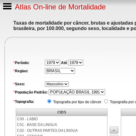
Atlas On-line de Mortalidade
Taxas de mortalidade por câncer, brutas e ajustadas
brasileira, por 100.000, segundo sexo, localidade e p
*
Período:
Até
*
Regiao:
*
Sexo:
*
População Padrão:
*
Topografia:
Topografia por tipo de câncer
Topografia por 
CIDS
C00 - LABIO
C01 - BASE DA LINGUA
C02 - OUTRAS PARTES DA LINGUA