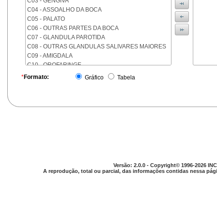
C03 - GENGIVA
C04 - ASSOALHO DA BOCA
C05 - PALATO
C06 - OUTRAS PARTES DA BOCA
C07 - GLANDULA PAROTIDA
C08 - OUTRAS GLANDULAS SALIVARES MAIORES
C09 - AMIGDALA
C10 - OROFARINGE
C11 - NASOFARINGE
*
Formato:
Gráfico
Tabela
C12 - SEIO PIRIFORME
C13 - HIPOFARINGE
C14 - LOCALIZACOES MAL DEFINIDAS DA FARINGE
C15 - ESOFAGO
C16 - ESTOMAGO
C17 - INTESTINO DELGADO
C18 - COLON
C19 - JUNCAO RETOSSIGMOIDE
C20 - RETO
Versão: 2.0.0 - Copyright© 1996-2026 INC
C21 - ANUS E CANAL ANAL
A reprodução, total ou parcial, das informações contidas nessa pági
C22 - FIGADO E VIAS BILIARES INTRA-HEPATICAS
C23 - VESICULA BILIAR
C24 - OUTRAS PARTES DAS VIAS BILIARES
C25 - PANCREAS
C26 - LOCALIZACOES MAL DEFINIDAS NO