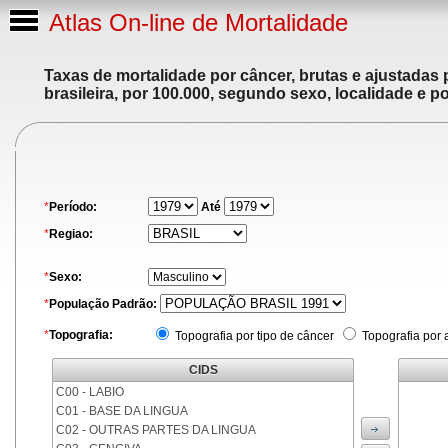
Atlas On-line de Mortalidade
Taxas de mortalidade por câncer, brutas e ajustadas
brasileira, por 100.000, segundo sexo, localidade e p
*
Período:
Até
*
Regiao:
*
Sexo:
*
População Padrão:
*
Topografia:
Topografia por tipo de câncer
Topografia por 
CIDS
C00 - LABIO
C01 - BASE DA LINGUA
C02 - OUTRAS PARTES DA LINGUA