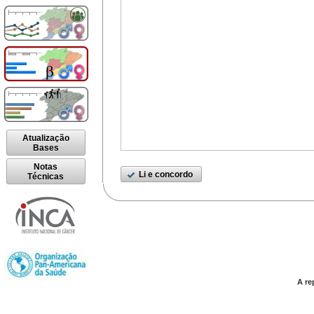
Atualização
Bases
Notas
Li e concordo
Técnicas
A re