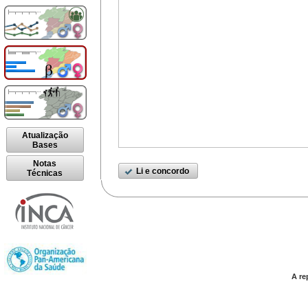
Atualização
Bases
Notas
Li e concordo
Técnicas
A re