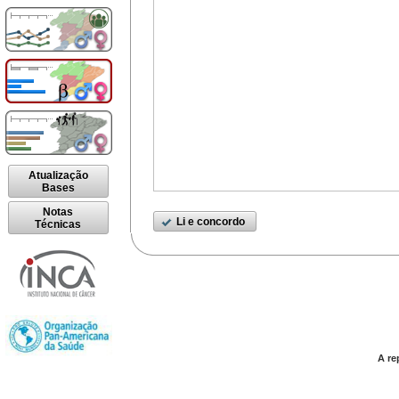
Atualização
Bases
Notas
Li e concordo
Técnicas
A re