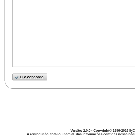
Li e concordo
Versão: 2.0.0 - Copyright© 1996-2026 INC
A reprodução, total ou parcial, das informações contidas nessa pági