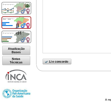
Atualização
Bases
Notas
Li e concordo
Técnicas
A re