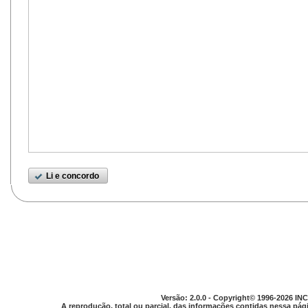
Li e concordo
Versão: 2.0.0 - Copyright© 1996-2026 INC
A reprodução, total ou parcial, das informações contidas nessa pági