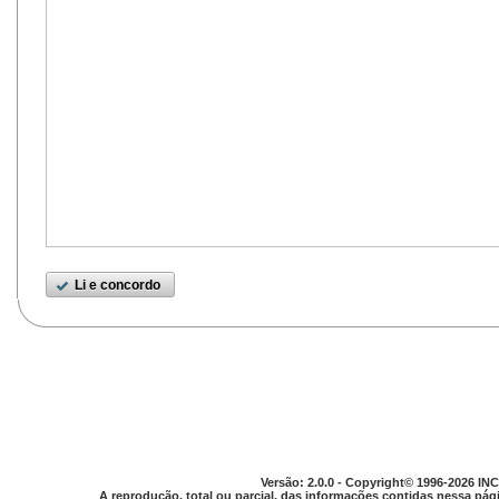
Li e concordo
Versão: 2.0.0 - Copyright© 1996-2026 INC
A reprodução, total ou parcial, das informações contidas nessa pági