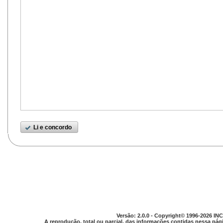
Li e concordo
Versão: 2.0.0 - Copyright© 1996-2026 INC
A reprodução, total ou parcial, das informações contidas nessa pági