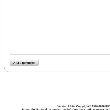
Li e concordo
Versão: 2.0.0 - Copyright© 1996-2026 INC
A reprodução, total ou parcial, das informações contidas nessa pági