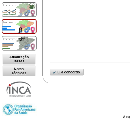
Atualização
Bases
Notas
Li e concordo
Técnicas
A re