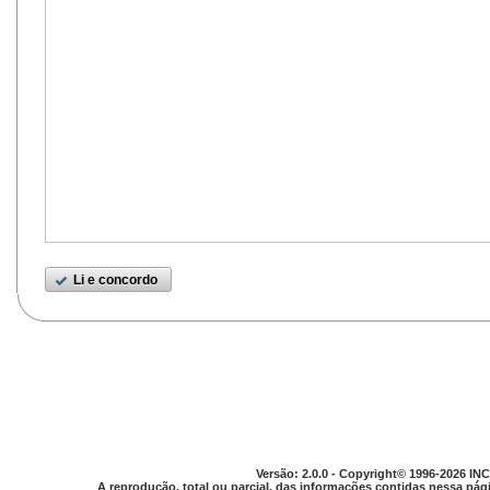
Li e concordo
Versão: 2.0.0 - Copyright© 1996-2026 INC
A reprodução, total ou parcial, das informações contidas nessa pági