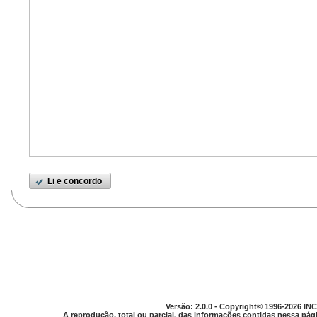
Li e concordo
Versão: 2.0.0 - Copyright© 1996-2026 INC
A reprodução, total ou parcial, das informações contidas nessa pági