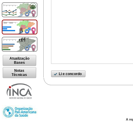
Atualização
Bases
Notas
Li e concordo
Técnicas
A re