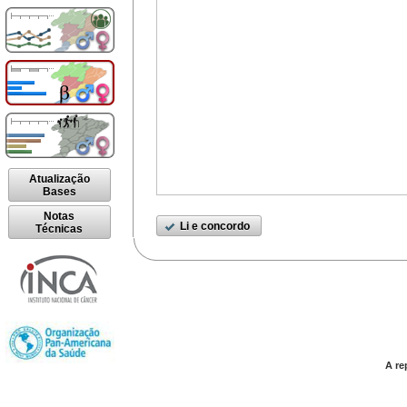
Atualização
Bases
Notas
Li e concordo
Técnicas
A re