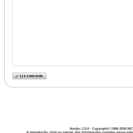
Li e concordo
Versão: 2.0.0 - Copyright© 1996-2026 INC
A reprodução, total ou parcial, das informações contidas nessa pági