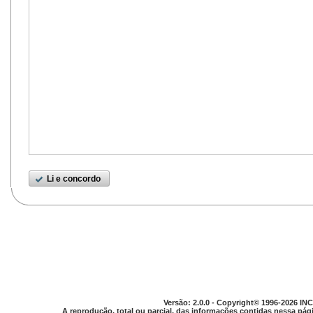
Li e concordo
Versão: 2.0.0 - Copyright© 1996-2026 INC
A reprodução, total ou parcial, das informações contidas nessa pági