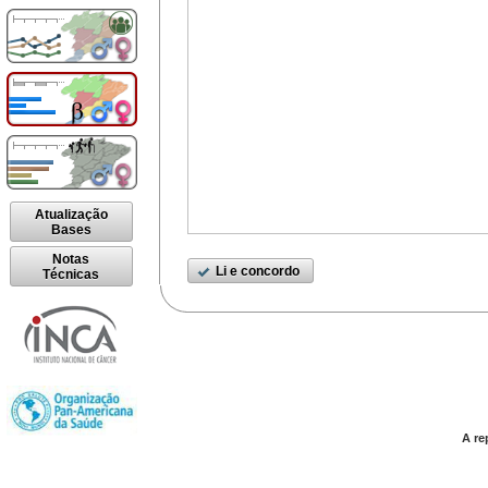
Atualização
Bases
Notas
Li e concordo
Técnicas
A re