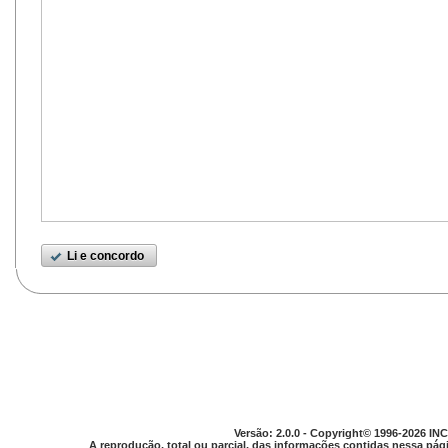
Li e concordo
Versão: 2.0.0 - Copyright© 1996-2026 INC
A reprodução, total ou parcial, das informações contidas nessa pági