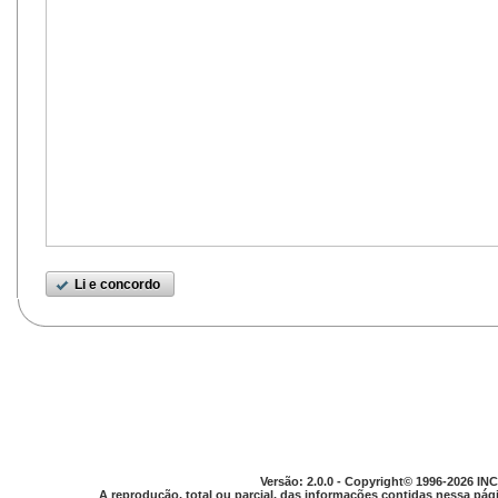
Li e concordo
Versão: 2.0.0 - Copyright© 1996-2026 INC
A reprodução, total ou parcial, das informações contidas nessa pági