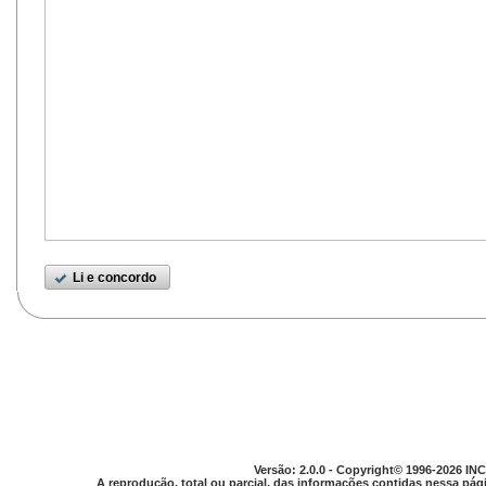
Li e concordo
Versão: 2.0.0 - Copyright© 1996-2026 INC
A reprodução, total ou parcial, das informações contidas nessa pági