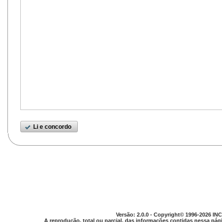
Li e concordo
Versão: 2.0.0 - Copyright© 1996-2026 INC
A reprodução, total ou parcial, das informações contidas nessa pági