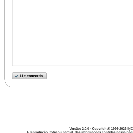
Li e concordo
Versão: 2.0.0 - Copyright© 1996-2026 INC
A reprodução, total ou parcial, das informações contidas nessa pági