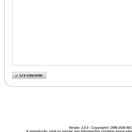
Li e concordo
Versão: 2.0.0 - Copyright© 1996-2026 INC
A reprodução, total ou parcial, das informações contidas nessa pági