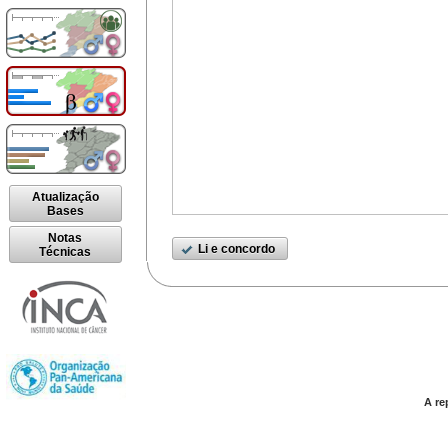
Atualização
Bases
Notas
Li e concordo
Técnicas
A re