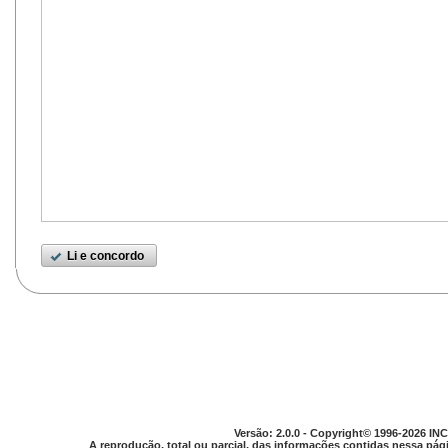
Li e concordo
Versão: 2.0.0 - Copyright© 1996-2026 INC
A reprodução, total ou parcial, das informações contidas nessa pági