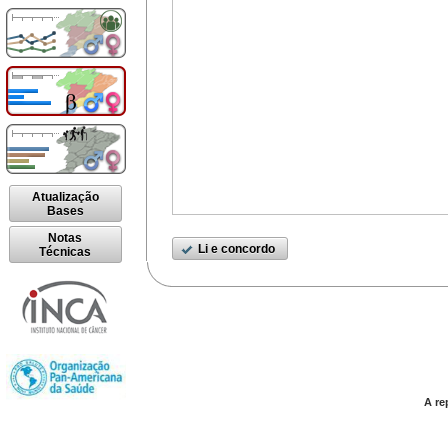
Atualização
Bases
Notas
Li e concordo
Técnicas
A re