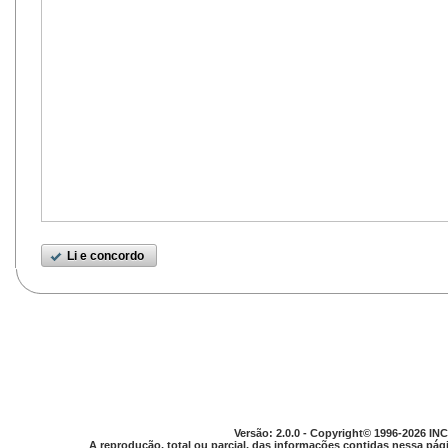
Li e concordo
Versão: 2.0.0 - Copyright© 1996-2026 INC
A reprodução, total ou parcial, das informações contidas nessa pági