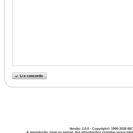
Li e concordo
Versão: 2.0.0 - Copyright© 1996-2026 INC
A reprodução, total ou parcial, das informações contidas nessa pági